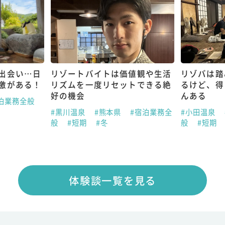
出会い…日
リゾートバイトは価値観や生活
リゾバは踏
激がある！
リズムを一度リセットできる絶
るけど、得
好の機会
んある
泊業務全般
#黒川温泉
#熊本県
#宿泊業務全
#小田温泉
般
#短期
#冬
般
#短期
体験談一覧を見る