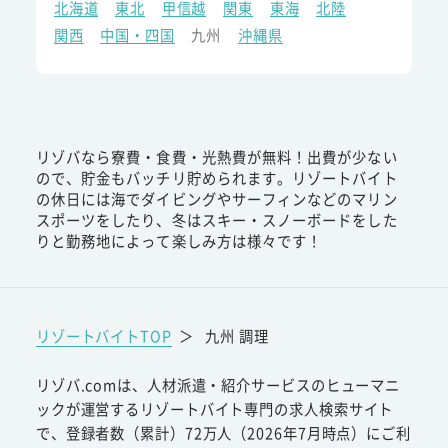
北海道
東北
甲信越
関東
東海
北陸
関西
中国・四国
九州
沖縄県
リゾバなら寮費・食費・光熱費が無料！出費が少ない
ので、貯金もバッチリ貯められます。リゾートバイト
の休日には海でダイビングやサーフィンなどのマリン
スポーツをしたり、冬はスキー・スノーボードをした
りと勤務地によって楽しみ方は様々です！
リゾートバイトTOP
＞
九州 調理
リゾバ.comは、人材派遣・紹介サービスのヒューマニ
ックが運営するリゾートバイト専門の求人検索サイト
で、登録者数（累計）72万人（2026年7月時点）にご利