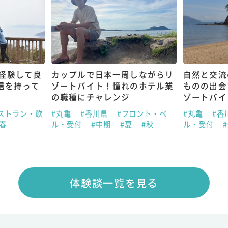
経験して良
カップルで日本一周しながらリ
自然と交流
信を持って
ゾートバイト！憧れのホテル業
ものの出会
の職種にチャレンジ
ゾートバイ
ストラン・飲
#丸亀
#香川県
#フロント・ベ
#丸亀
#香
#春
ル・受付
#中期
#夏
#秋
ル・受付
体験談一覧を見る