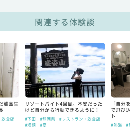
関連する体験談
だ離島生
リゾートバイト4回目。不安だった
「自分
長
けど自分から行動できるように！
で飛び
ト
・飲食店
#下田
#静岡県
#レストラン・飲食店
#短期
#夏
#熱海
#