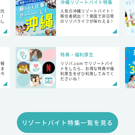
沖縄リゾートバイト特集
観光
人気の沖縄リゾートバイト！
し！
移住者続出！？南国で非日常
始し
のリゾバライフが味わえる！
特典・福利厚生
情報
リゾバ.com でリゾートバイ
しま
トをしたら、お得な特典や福
も今
利厚生をぜひ利用してみてく
ださいね！
リゾートバイト特集一覧を見る