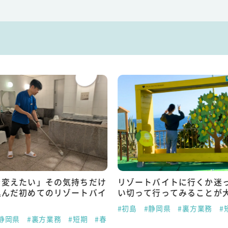
を変えたい」その気持ちだけ
リゾートバイトに行くか迷
込んだ初めてのリゾートバイ
い切って行ってみることが
#初島
#静岡県
#裏方業務
#
静岡県
#裏方業務
#短期
#春