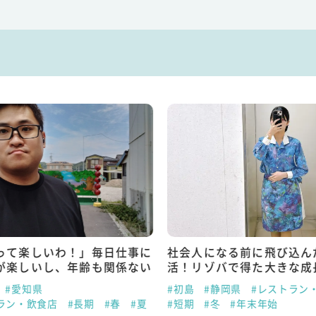
って楽しいわ！」毎日仕事に
社会人になる前に飛び込ん
が楽しいし、年齢も関係ない
活！リゾバで得た大きな成
#愛知県
#初島
#静岡県
#レストラン
ラン・飲食店
#長期
#春
#夏
#短期
#冬
#年末年始