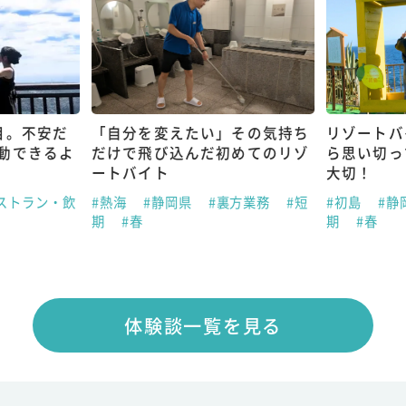
目。不安だ
「自分を変えたい」その気持ち
リゾートバ
動できるよ
だけで飛び込んだ初めてのリゾ
ら思い切っ
ートバイト
大切！
ストラン・飲
#熱海
#静岡県
#裏方業務
#短
#初島
#静
期
#春
期
#春
体験談一覧を見る