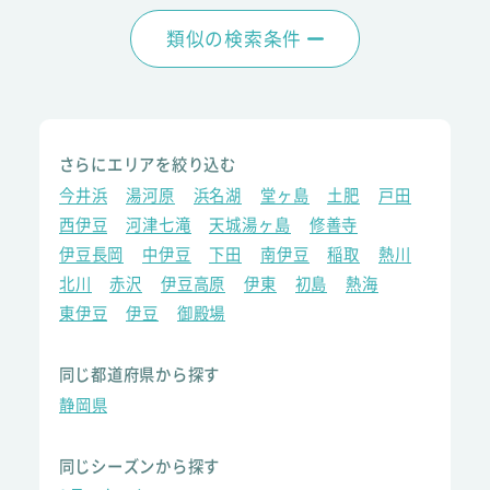
類似の検索条件
さらにエリアを絞り込む
今井浜
湯河原
浜名湖
堂ヶ島
土肥
戸田
西伊豆
河津七滝
天城湯ヶ島
修善寺
伊豆長岡
中伊豆
下田
南伊豆
稲取
熱川
北川
赤沢
伊豆高原
伊東
初島
熱海
東伊豆
伊豆
御殿場
同じ都道府県から探す
静岡県
同じシーズンから探す