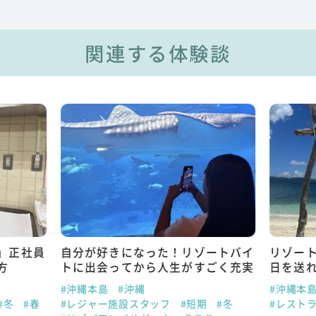
関連する体験談
」正社員
自分が好きになった！リゾートバイ
リゾー
方
トに出会ってから人生がすごく充実
日を送
#沖縄本島
#沖縄
#沖縄本
#冬
#春
#レジャー施設スタッフ
#短期
#冬
#レスト