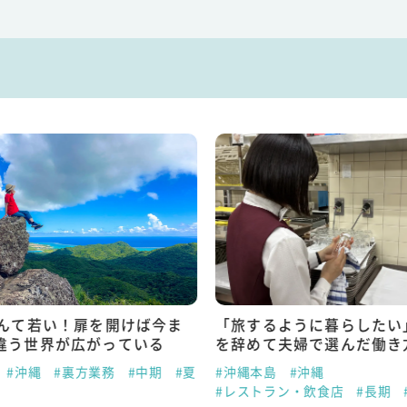
なんて若い！扉を開けば今ま
「旅するように暮らしたい
違う世界が広がっている
を辞めて夫婦で選んだ働き
#沖縄
#裏方業務
#中期
#夏
#沖縄本島
#沖縄
#レストラン・飲食店
#長期