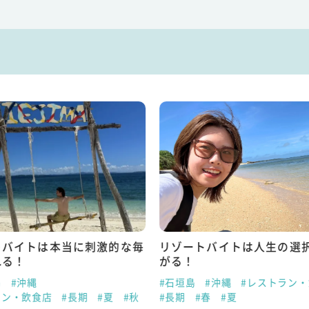
トバイトは本当に刺激的な毎
リゾートバイトは人生の選
れる！
がる！
島
#沖縄
#石垣島
#沖縄
#レストラン
ラン・飲食店
#長期
#夏
#秋
#長期
#春
#夏