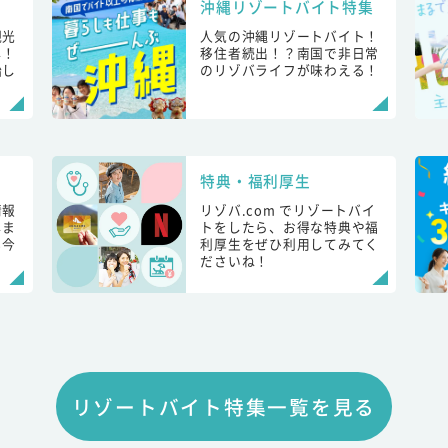
沖縄リゾートバイト特集
観光
人気の沖縄リゾートバイト！
し！
移住者続出！？南国で非日常
始し
のリゾバライフが味わえる！
特典・福利厚生
情報
リゾバ.com でリゾートバイ
しま
トをしたら、お得な特典や福
も今
利厚生をぜひ利用してみてく
ださいね！
リゾートバイト特集一覧を見る