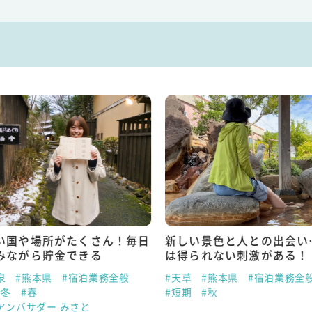
い国や場所がたくさん！毎日
新しい景色と人との出会い
みながら貯金できる
は得られない刺激がある！
泉
#熊本県
#宿泊業務全般
#天草
#熊本県
#宿泊業務全
#冬
#春
#短期
#秋
アンバサダー みさと