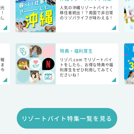
観光
人気の沖縄リゾートバイト！
し！
移住者続出！？南国で非日常
始し
のリゾバライフが味わえる！
特典・福利厚生
情報
リゾバ.com でリゾートバイ
しま
トをしたら、お得な特典や福
も今
利厚生をぜひ利用してみてく
ださいね！
リゾートバイト特集一覧を見る