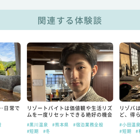
関連する体験談
…日常で
リゾートバイトは価値観や生活リズ
リゾバ
ムを一度リセットできる絶好の機会
ど、得
般
#黒川温泉
#熊本県
#宿泊業務全般
#小田温
#短期
#冬
#短期
#