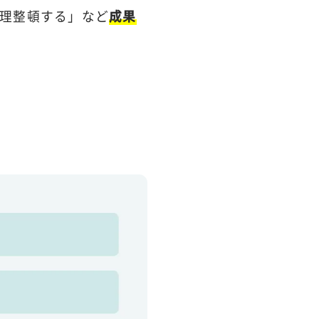
理整頓する」など
成果