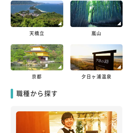
天橋立
嵐山
京都
夕日ヶ浦温泉
職種から探す