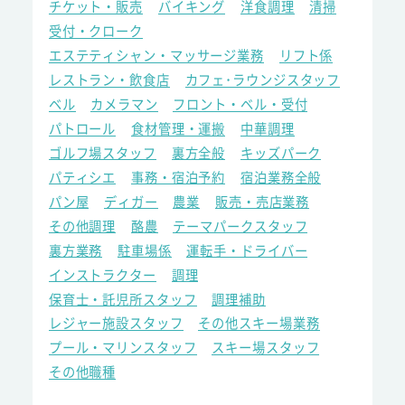
チケット・販売
バイキング
洋食調理
清掃
受付・クローク
エステティシャン・マッサージ業務
リフト係
レストラン・飲食店
カフェ･ラウンジスタッフ
ベル
カメラマン
フロント・ベル・受付
パトロール
食材管理・運搬
中華調理
ゴルフ場スタッフ
裏方全般
キッズパーク
パティシエ
事務・宿泊予約
宿泊業務全般
パン屋
ディガー
農業
販売・売店業務
その他調理
酪農
テーマパークスタッフ
裏方業務
駐車場係
運転手・ドライバー
インストラクター
調理
保育士・託児所スタッフ
調理補助
レジャー施設スタッフ
その他スキー場業務
プール・マリンスタッフ
スキー場スタッフ
その他職種