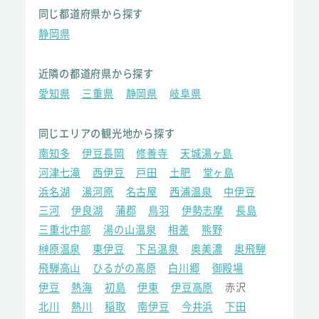
同じ都道府県から探す
静岡県
近隣の都道府県から探す
愛知県
三重県
静岡県
岐阜県
同じエリアの観光地から探す
南知多
伊豆長岡
修善寺
天城湯ヶ島
河津七滝
西伊豆
戸田
土肥
堂ヶ島
浜名湖
湯河原
名古屋
西浦温泉
中伊豆
三河
伊良湖
蒲郡
鳥羽
伊勢志摩
長島
三重北中部
湯の山温泉
相差
熊野
榊原温泉
東伊豆
下呂温泉
奥美濃
奥飛騨
飛騨高山
ひるがの高原
白川郷
御殿場
伊豆
熱海
初島
伊東
伊豆高原
赤沢
北川
熱川
稲取
南伊豆
今井浜
下田