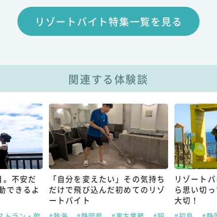
リゾートバイト特集一覧を見る
関連する体験談
目。不安だ
「自分を変えたい」その気持ち
リゾートバ
動できるよ
だけで飛び込んだ初めてのリゾ
ら思い切っ
ートバイト
大切！
ストラン・飲
#熱海
#静岡県
#裏方業務
#短
#初島
#静