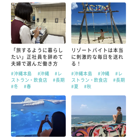
「旅するように暮らし
リゾートバイトは本当
たい」正社員を辞めて
に刺激的な毎日を送れ
夫婦で選んだ働き方
る！
#沖縄本島
#沖縄
#レ
#沖縄本島
#沖縄
#レ
ストラン・飲食店
#長期
ストラン・飲食店
#長期
#冬
#春
#夏
#秋