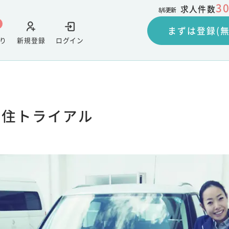
3
求人件数
8/6
更新
まずは登録(無
り
新規登録
ログイン
移住トライアル