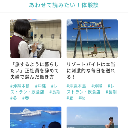
あわせて読みたい！体験談
「旅するように暮らし
リゾートバイトは本当
たい」正社員を辞めて
に刺激的な毎日を送れ
夫婦で選んだ働き方
る！
#沖縄本島
#沖縄
#レ
#沖縄本島
#沖縄
#レ
ストラン・飲食店
#長期
ストラン・飲食店
#長期
#冬
#春
#夏
#秋