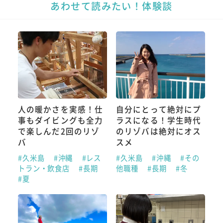
あわせて読みたい！体験談
人の暖かさを実感！仕
自分にとって絶対にプ
事もダイビングも全力
ラスになる！学生時代
で楽しんだ2回のリゾ
のリゾバは絶対にオス
バ
スメ
#久米島
#沖縄
#レス
#久米島
#沖縄
#その
トラン・飲食店
#長期
他職種
#長期
#冬
#夏