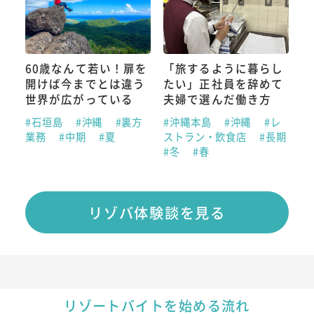
60歳なんて若い！扉を
「旅するように暮らし
開けば今までとは違う
たい」正社員を辞めて
世界が広がっている
夫婦で選んだ働き方
#石垣島
#沖縄
#裏方
#沖縄本島
#沖縄
#レ
業務
#中期
#夏
ストラン・飲食店
#長期
#冬
#春
リゾバ体験談を見る
リゾートバイトを始める流れ