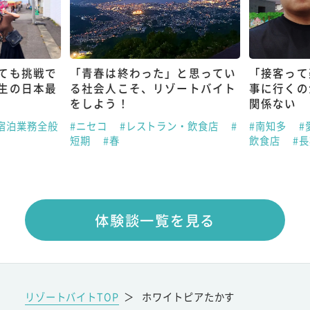
ても挑戦で
「青春は終わった」と思ってい
「接客って
生の日本最
る社会人こそ、リゾートバイト
事に行くの
をしよう！
関係ない
宿泊業務全般
#ニセコ
#レストラン・飲食店
#
#南知多
#
短期
#春
飲食店
#
体験談一覧を見る
リゾートバイトTOP
＞
ホワイトピアたかす