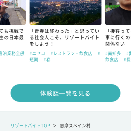
ても挑戦で
「青春は終わった」と思ってい
「接客って
生の日本最
る社会人こそ、リゾートバイト
事に行くの
をしよう！
関係ない
宿泊業務全般
#ニセコ
#レストラン・飲食店
#
#南知多
#
短期
#春
飲食店
#
体験談一覧を見る
リゾートバイトTOP
＞
志摩スペイン村