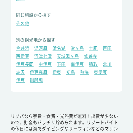
同じ施設から探す
その他
別の観光地から探す
今井浜
湯河原
浜名湖
堂ヶ島
土肥
戸田
西伊豆
河津七滝
天城湯ヶ島
修善寺
伊豆長岡
中伊豆
下田
南伊豆
稲取
北川
赤沢
伊豆高原
伊東
初島
熱海
東伊豆
伊豆
御殿場
リゾバなら寮費・食費・光熱費が無料！出費が少ない
ので、貯金もバッチリ貯められます。リゾートバイト
の休日には海でダイビングやサーフィンなどのマリン