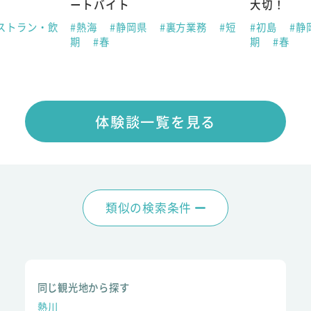
ートバイト
大切！
ストラン・飲
#熱海
#静岡県
#裏方業務
#短
#初島
#静
期
#春
期
#春
体験談一覧を見る
類似の検索条件
同じ観光地から探す
熱川