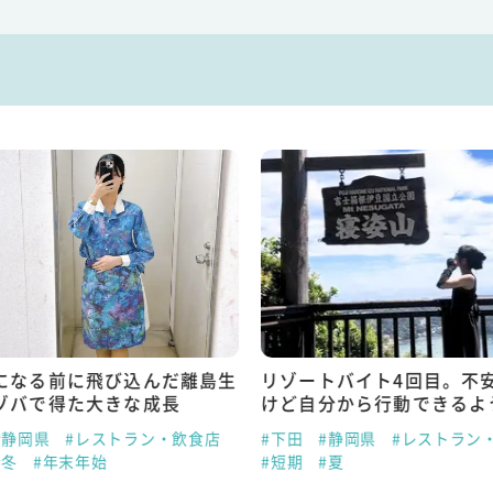
になる前に飛び込んだ離島生
リゾートバイト4回目。不
ゾバで得た大きな成長
けど自分から行動できるよ
#静岡県
#レストラン・飲食店
#下田
#静岡県
#レストラン
#冬
#年末年始
#短期
#夏