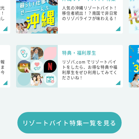
観光
人気の沖縄リゾートバイト！
し！
移住者続出！？南国で非日常
始し
のリゾバライフが味わえる！
特典・福利厚生
情報
リゾバ.com でリゾートバイ
しま
トをしたら、お得な特典や福
も今
利厚生をぜひ利用してみてく
ださいね！
リゾートバイト特集一覧を見る