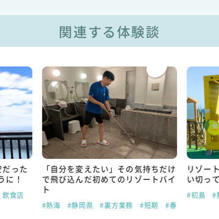
関連する体験談
安だった
「自分を変えたい」その気持ちだけ
リゾー
うに！
で飛び込んだ初めてのリゾートバイ
い切っ
ト
・飲食店
#初島
#
#熱海
#静岡県
#裏方業務
#短期
#春