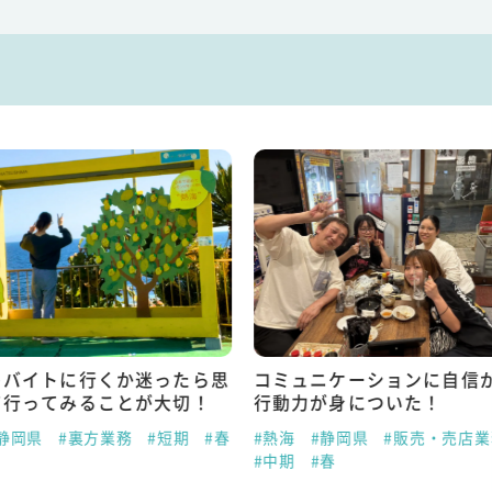
トバイトに行くか迷ったら思
コミュニケーションに自信
て行ってみることが大切！
行動力が身についた！
静岡県
#裏方業務
#短期
#春
#熱海
#静岡県
#販売・売店業
#中期
#春