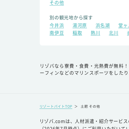
その他
別の観光地から探す
今井浜
湯河原
浜名湖
堂ヶ
南伊豆
稲取
熱川
北川
リゾバなら寮費・食費・光熱費が無料！
ーフィンなどのマリンスポーツをしたり
リゾートバイトTOP
＞
土肥 その他
リゾバ.comは、人材派遣・紹介サービ
（2026年7月時点）にご利用いただいて