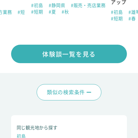
アップ
#初島
#静岡県
#販売・売店業務
#短期
#夏
#秋
方業務
#短
#初島
#雄
#短期
#春
体験談一覧を見る
類似の検索条件
同じ観光地から探す
初島