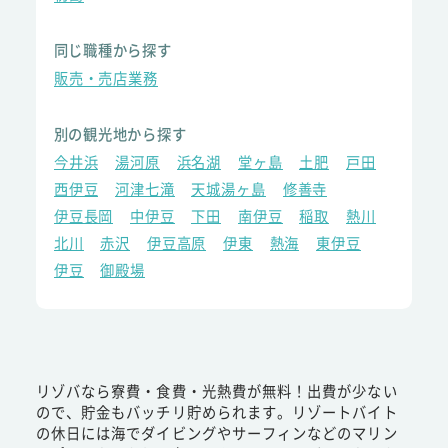
同じ職種から探す
販売・売店業務
別の観光地から探す
今井浜
湯河原
浜名湖
堂ヶ島
土肥
戸田
西伊豆
河津七滝
天城湯ヶ島
修善寺
伊豆長岡
中伊豆
下田
南伊豆
稲取
熱川
北川
赤沢
伊豆高原
伊東
熱海
東伊豆
伊豆
御殿場
リゾバなら寮費・食費・光熱費が無料！出費が少ない
ので、貯金もバッチリ貯められます。リゾートバイト
の休日には海でダイビングやサーフィンなどのマリン