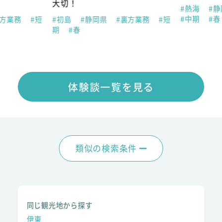
大切！
#熱海
#静
#中期
#春
方業務
#短
#初島
#静岡県
#裏方業務
#短
期
#春
体験談一覧を見る
類似の検索条件
同じ観光地から探す
伊東