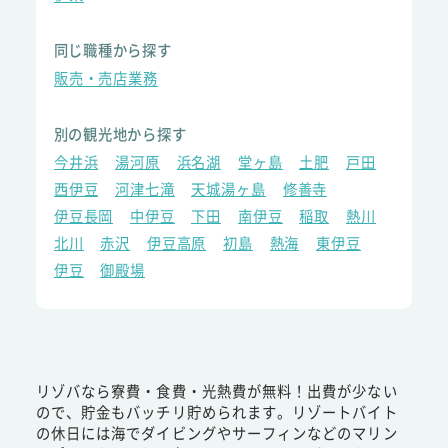
同じ職種から探す
販売・売店業務
別の観光地から探す
今井浜
湯河原
浜名湖
堂ヶ島
土肥
戸田
西伊豆
河津七滝
天城湯ヶ島
修善寺
伊豆長岡
中伊豆
下田
南伊豆
稲取
熱川
北川
赤沢
伊豆高原
初島
熱海
東伊豆
伊豆
御殿場
リゾバなら寮費・食費・光熱費が無料！出費が少ない
ので、貯金もバッチリ貯められます。リゾートバイト
の休日には海でダイビングやサーフィンなどのマリン