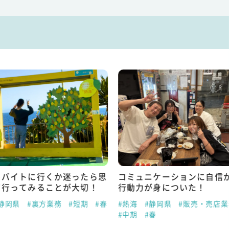
トバイトに行くか迷ったら思
コミュニケーションに自信
て行ってみることが大切！
行動力が身についた！
静岡県
#裏方業務
#短期
#春
#熱海
#静岡県
#販売・売店業
#中期
#春