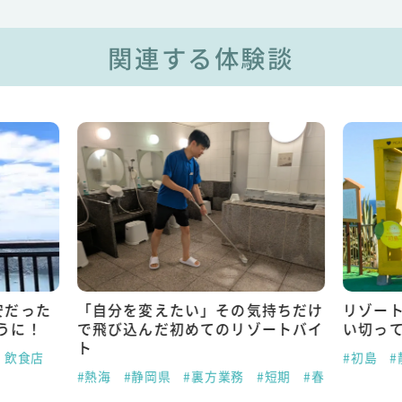
関連する体験談
安だった
「自分を変えたい」その気持ちだけ
リゾー
うに！
で飛び込んだ初めてのリゾートバイ
い切っ
ト
・飲食店
#初島
#
#熱海
#静岡県
#裏方業務
#短期
#春