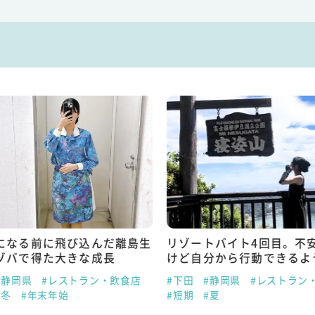
になる前に飛び込んだ離島生
リゾートバイト4回目。不
ゾバで得た大きな成長
けど自分から行動できるよ
#静岡県
#レストラン・飲食店
#下田
#静岡県
#レストラン
#冬
#年末年始
#短期
#夏