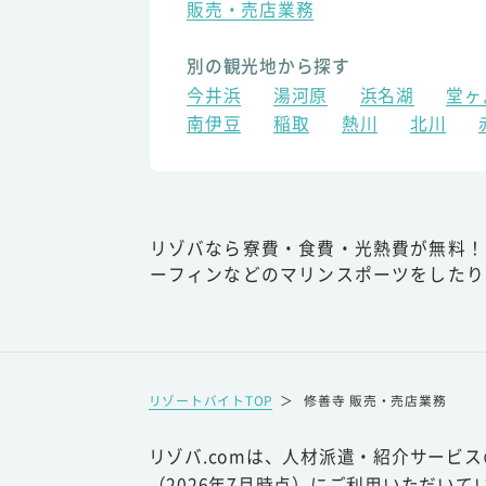
販売・売店業務
別の観光地から探す
今井浜
湯河原
浜名湖
堂ヶ
南伊豆
稲取
熱川
北川
リゾバなら寮費・食費・光熱費が無料！
ーフィンなどのマリンスポーツをしたり
リゾートバイトTOP
＞
修善寺 販売・売店業務
リゾバ.comは、人材派遣・紹介サービ
（2026年7月時点）にご利用いただいて