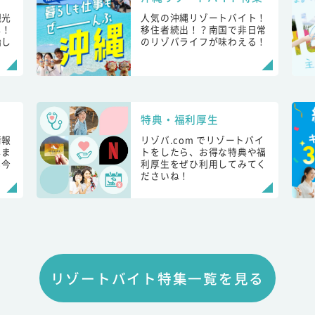
観光
人気の沖縄リゾートバイト！
し！
移住者続出！？南国で非日常
始し
のリゾバライフが味わえる！
特典・福利厚生
情報
リゾバ.com でリゾートバイ
しま
トをしたら、お得な特典や福
も今
利厚生をぜひ利用してみてく
ださいね！
リゾートバイト特集一覧を見る