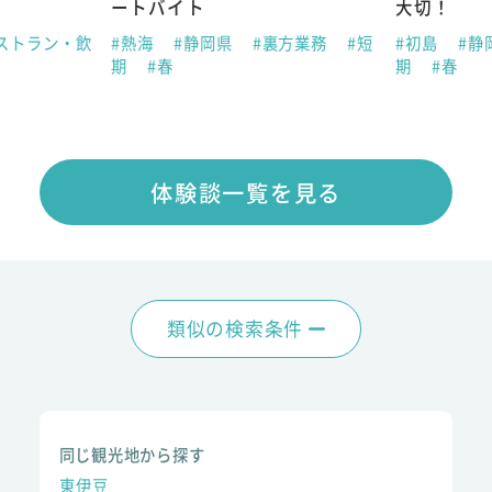
ートバイト
大切！
ストラン・飲
#熱海
#静岡県
#裏方業務
#短
#初島
#静
期
#春
期
#春
体験談一覧を見る
類似の検索条件
同じ観光地から探す
東伊豆