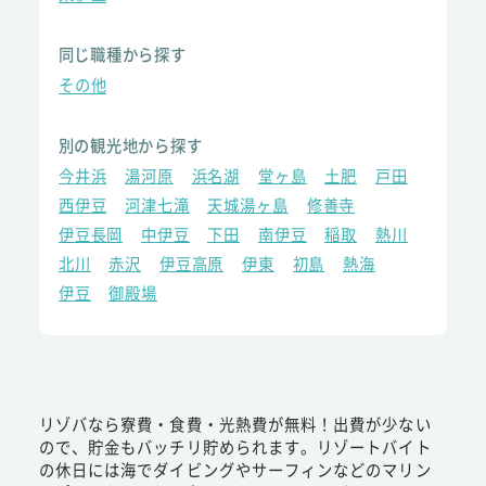
同じ職種から探す
その他
別の観光地から探す
今井浜
湯河原
浜名湖
堂ヶ島
土肥
戸田
西伊豆
河津七滝
天城湯ヶ島
修善寺
伊豆長岡
中伊豆
下田
南伊豆
稲取
熱川
北川
赤沢
伊豆高原
伊東
初島
熱海
伊豆
御殿場
リゾバなら寮費・食費・光熱費が無料！出費が少ない
ので、貯金もバッチリ貯められます。リゾートバイト
の休日には海でダイビングやサーフィンなどのマリン