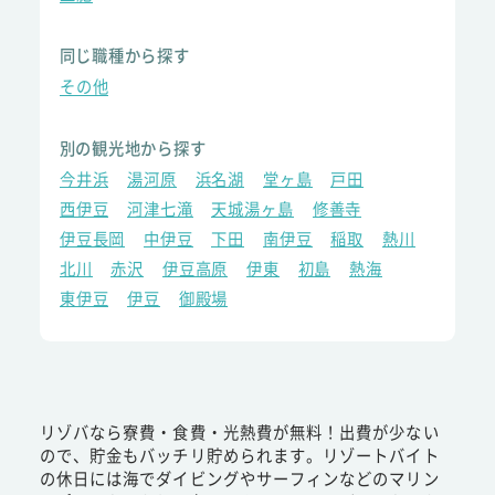
同じ職種から探す
その他
別の観光地から探す
今井浜
湯河原
浜名湖
堂ヶ島
戸田
西伊豆
河津七滝
天城湯ヶ島
修善寺
伊豆長岡
中伊豆
下田
南伊豆
稲取
熱川
北川
赤沢
伊豆高原
伊東
初島
熱海
東伊豆
伊豆
御殿場
リゾバなら寮費・食費・光熱費が無料！出費が少ない
ので、貯金もバッチリ貯められます。リゾートバイト
の休日には海でダイビングやサーフィンなどのマリン