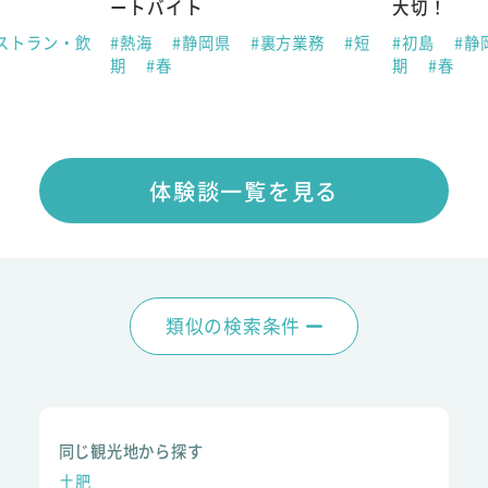
ートバイト
大切！
ストラン・飲
#熱海
#静岡県
#裏方業務
#短
#初島
#静
期
#春
期
#春
体験談一覧を見る
類似の検索条件
同じ観光地から探す
土肥