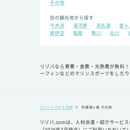
その他
別の観光地から探す
今井浜
湯河原
浜名湖
堂ヶ
南伊豆
稲取
熱川
北川
リゾバなら寮費・食費・光熱費が無料！
ーフィンなどのマリンスポーツをしたり
リゾートバイトTOP
＞
天城湯ヶ島 その他
リゾバ.comは、人材派遣・紹介サービ
（2026年7月時点）にご利用いただいて