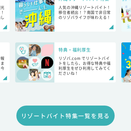
観光
人気の沖縄リゾートバイト！
し！
移住者続出！？南国で非日常
始し
のリゾバライフが味わえる！
特典・福利厚生
情報
リゾバ.com でリゾートバイ
しま
トをしたら、お得な特典や福
も今
利厚生をぜひ利用してみてく
ださいね！
リゾートバイト特集一覧を見る