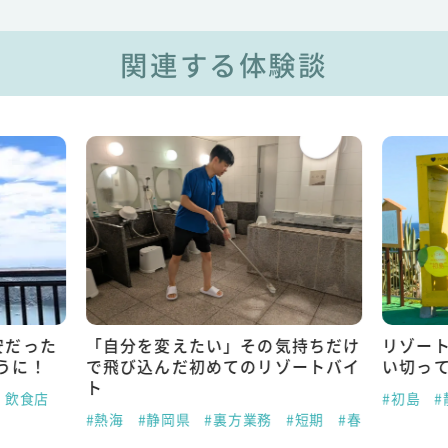
関連する体験談
安だった
「自分を変えたい」その気持ちだけ
リゾー
うに！
で飛び込んだ初めてのリゾートバイ
い切っ
ト
・飲食店
#初島
#
#熱海
#静岡県
#裏方業務
#短期
#春