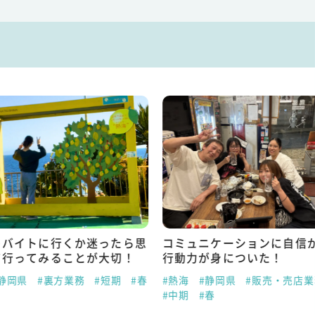
トバイトに行くか迷ったら思
コミュニケーションに自信
て行ってみることが大切！
行動力が身についた！
静岡県
#裏方業務
#短期
#春
#熱海
#静岡県
#販売・売店業
#中期
#春