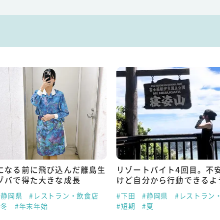
になる前に飛び込んだ離島生
リゾートバイト4回目。不
ゾバで得た大きな成長
けど自分から行動できるよ
#静岡県
#レストラン・飲食店
#下田
#静岡県
#レストラン
#冬
#年末年始
#短期
#夏