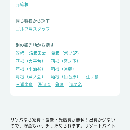
元箱根
同じ職種から探す
ゴルフ場スタッフ
別の観光地から探す
箱根
箱根湯本
箱根（塔ノ沢）
箱根（大平台）
箱根（宮ノ下）
箱根（小涌谷）
箱根（強羅）
箱根（芦ノ湖）
箱根（仙石原）
江ノ島
三浦半島
湯河原
鎌倉
海老名
リゾバなら寮費・食費・光熱費が無料！出費が少ない
ので、貯金もバッチリ貯められます。リゾートバイト