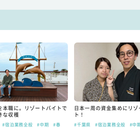
を本職に。リゾートバイトで
日本一周の資金集めにリゾ
きな収穫
ト！
#宿泊業務全般
#中期
#春
#千葉県
#宿泊業務全般
#中