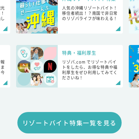
観光
人気の沖縄リゾートバイト！
し！
移住者続出！？南国で非日常
始し
のリゾバライフが味わえる！
特典・福利厚生
情報
リゾバ.com でリゾートバイ
しま
トをしたら、お得な特典や福
も今
利厚生をぜひ利用してみてく
ださいね！
リゾートバイト特集一覧を見る