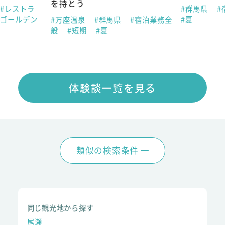
を持とう
#レストラ
#群馬県
#
#ゴールデン
#夏
#万座温泉
#群馬県
#宿泊業務全
般
#短期
#夏
体験談一覧を見る
類似の検索条件
同じ観光地から探す
尾瀬