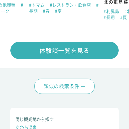
北の離島暮
の他職種
#
#トマム
#レストラン・飲食店
#
ィーク
長期
#春
#夏
#利尻島
#
#長期
#夏
体験談一覧を見る
類似の検索条件
同じ観光地から探す
あわら温泉