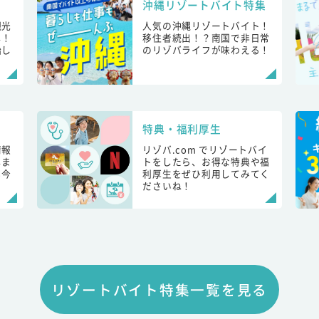
沖縄リゾートバイト特集
観光
人気の沖縄リゾートバイト！
し！
移住者続出！？南国で非日常
始し
のリゾバライフが味わえる！
特典・福利厚生
情報
リゾバ.com でリゾートバイ
しま
トをしたら、お得な特典や福
も今
利厚生をぜひ利用してみてく
ださいね！
リゾートバイト特集一覧を見る