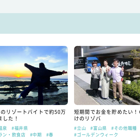
半のリゾートバイトで約50万
短期間でお金を貯めたい！
ました！
けのリゾバ
温泉
#福井県
#立山
#富山県
#その他職種
ラン・飲食店
#中期
#春
#ゴールデンウィーク