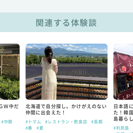
関連する体験談
ＧＷ中だ
北海道で自分探し。かけがえのない
日本語
仲間に出会えた！
た！韓
島暮ら
#中期
#トマム
#レストラン・飲食店
#長期
#春
#夏
#利尻島