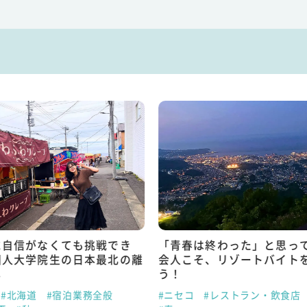
に自信がなくても挑戦でき
「青春は終わった」と思っ
国人大学院生の日本最北の離
会人こそ、リゾートバイト
し
う！
#北海道
#宿泊業務全般
#ニセコ
#レストラン・飲食店