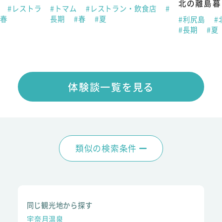
北の離島暮
県
#レストラ
#トマム
#レストラン・飲食店
#
#春
長期
#春
#夏
#利尻島
#
#長期
#夏
体験談一覧を見る
類似の検索条件
同じ観光地から探す
宇奈月温泉