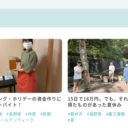
ング・ホリデーの資金作りに
15日で18万円。でも、そ
トバイト！
得たものがあった夏休み
泉
#長野県
#仲居
#短期
#軽井沢
#長野県
#裏方業務
ゴールデンウィーク
#夏