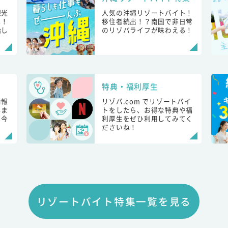
観光
人気の沖縄リゾートバイト！
し！
移住者続出！？南国で非日常
始し
のリゾバライフが味わえる！
特典・福利厚生
情報
リゾバ.com でリゾートバイ
しま
トをしたら、お得な特典や福
も今
利厚生をぜひ利用してみてく
ださいね！
リゾートバイト特集一覧を見る