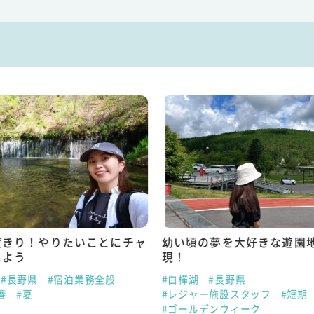
度きり！やりたいことにチャ
幼い頃の夢を大好きな遊園
しよう
現！
#長野県
#宿泊業務全般
#白樺湖
#長野県
春
#夏
#レジャー施設スタッフ
#短期
#ゴールデンウィーク