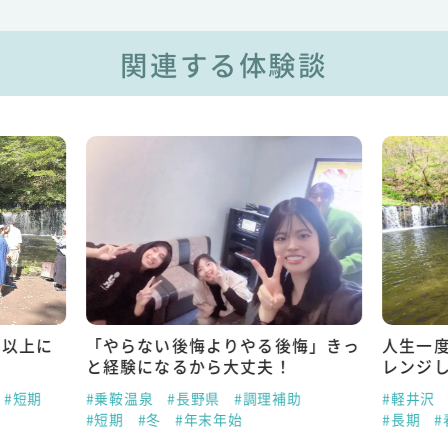
関連する体験談
れ以上に
「やらない後悔よりやる後悔」きっ
人生一
と経験になるから大丈夫！
レンジ
#短期
#乗鞍温泉
#長野県
#調理補助
#軽井沢
#短期
#冬
#年末年始
#長期
#