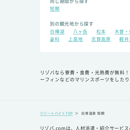
同じ期間から探す
短期
別の観光地から探す
白樺湖
八ヶ岳
松本
木曽・
蓼科
上高地
志賀高原
軽井
リゾバなら寮費・食費・光熱費が無料！
ーフィンなどのマリンスポーツをしたり
リゾートバイトTOP
＞
白骨温泉 短期
リゾバ.comは、人材派遣・紹介サービ