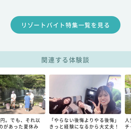
リゾートバイト特集一覧を見る
関連する体験談
も、それ以
「やらない後悔よりやる後悔」
人生一度き
た夏休み
きっと経験になるから大丈夫！
チャレンジ