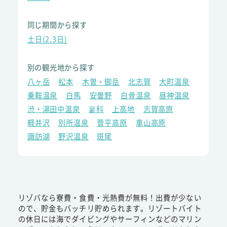
同じ期間から探す
土日(2,3日)
別の観光地から探す
八ヶ岳
松本
木曽・御岳
北志賀
大町温泉
乗鞍温泉
白馬
安曇野
白骨温泉
昼神温泉
渋・湯田中温泉
蓼科
上高地
志賀高原
軽井沢
別所温泉
菅平高原
車山高原
諏訪湖
野沢温泉
斑尾
リゾバなら寮費・食費・光熱費が無料！出費が少ない
ので、貯金もバッチリ貯められます。リゾートバイト
の休日には海でダイビングやサーフィンなどのマリン