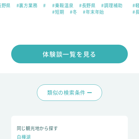
#裏方業務
#
#乗鞍温泉
#長野県
#調理補助
#軽井沢
#
#短期
#冬
#年末年始
#長期
#春
体験談一覧を見る
類似の検索条件
同じ観光地から探す
白樺湖