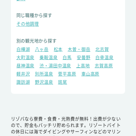
同じ職種から探す
その他調理
別の観光地から探す
白樺湖
八ヶ岳
松本
木曽・御岳
北志賀
大町温泉
乗鞍温泉
白馬
安曇野
白骨温泉
昼神温泉
渋・湯田中温泉
上高地
志賀高原
軽井沢
別所温泉
菅平高原
車山高原
諏訪湖
野沢温泉
斑尾
リゾバなら寮費・食費・光熱費が無料！出費が少ない
ので、貯金もバッチリ貯められます。リゾートバイト
の休日には海でダイビングやサーフィンなどのマリン