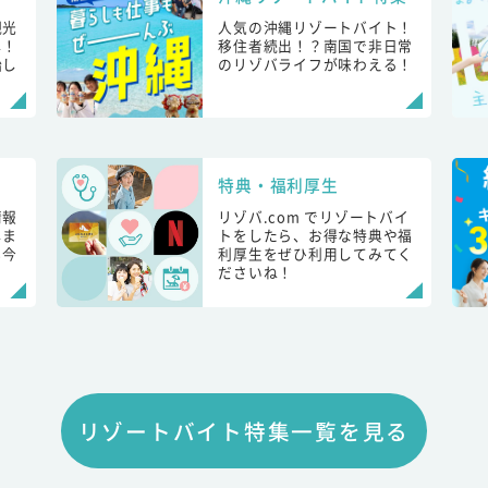
観光
人気の沖縄リゾートバイト！
し！
移住者続出！？南国で非日常
始し
のリゾバライフが味わえる！
特典・福利厚生
情報
リゾバ.com でリゾートバイ
しま
トをしたら、お得な特典や福
も今
利厚生をぜひ利用してみてく
ださいね！
リゾートバイト特集一覧を見る