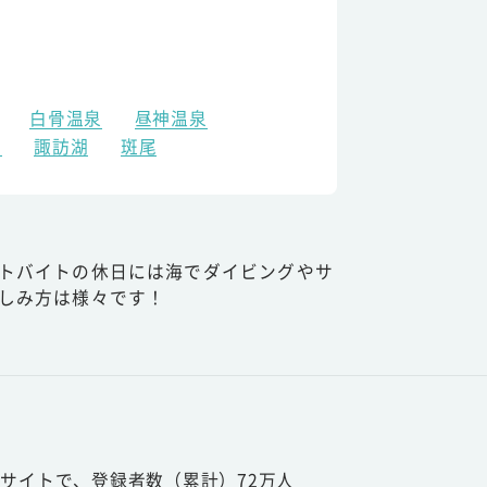
白骨温泉
昼神温泉
原
諏訪湖
斑尾
トバイトの休日には海でダイビングやサ
しみ方は様々です！
サイトで、登録者数（累計）72万人