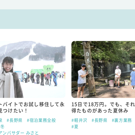
トバイトでお試し移住して永
15日で18万円。でも、そ
見つけたい！
得たものがあった夏休み
泉
#長野県
#宿泊業務全般
#軽井沢
#長野県
#裏方業務
#冬
#夏
アンバサダー みさと