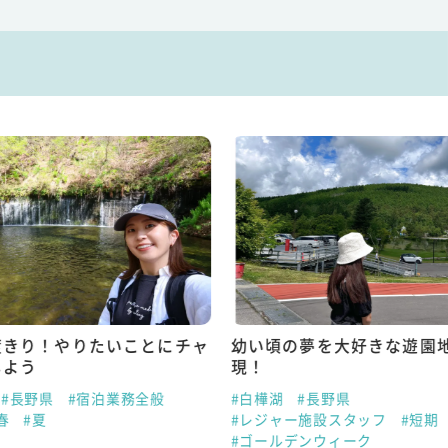
度きり！やりたいことにチャ
幼い頃の夢を大好きな遊園
しよう
現！
#長野県
#宿泊業務全般
#白樺湖
#長野県
春
#夏
#レジャー施設スタッフ
#短期
#ゴールデンウィーク