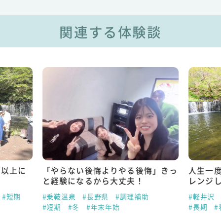
関連する体験談
れ以上に
「やらない後悔よりやる後悔」きっ
人生一
と経験になるから大丈夫！
レンジ
#短期
#乗鞍温泉
#長野県
#調理補助
#軽井沢
#短期
#冬
#年末年始
#長期
#