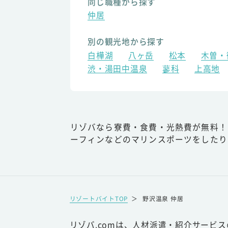
同じ職種から探す
仲居
別の観光地から探す
白樺湖
八ヶ岳
松本
木曽・
渋・湯田中温泉
蓼科
上高地
リゾバなら寮費・食費・光熱費が無料！
ーフィンなどのマリンスポーツをしたり
リゾートバイトTOP
＞
野沢温泉 仲居
リゾバ.comは、人材派遣・紹介サービ