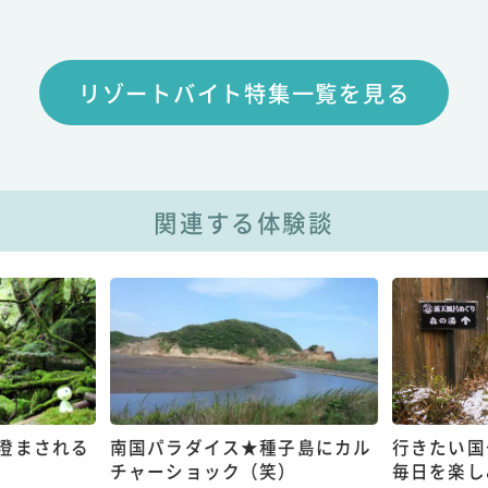
リゾートバイト特集一覧を見る
関連する体験談
澄まされる
南国パラダイス★種子島にカル
行きたい国
チャーショック（笑）
毎日を楽し