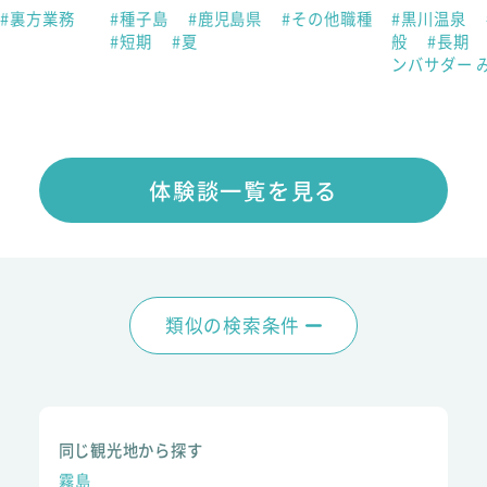
#裏方業務
#種子島
#鹿児島県
#その他職種
#黒川温泉
#短期
#夏
般
#長期
ンバサダー 
体験談一覧を見る
類似の検索条件
同じ観光地から探す
霧島