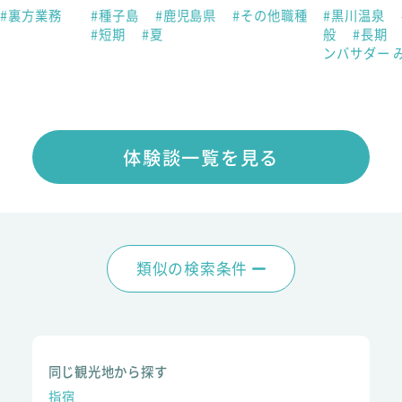
#裏方業務
#種子島
#鹿児島県
#その他職種
#黒川温泉
#短期
#夏
般
#長期
ンバサダー 
体験談一覧を見る
類似の検索条件
同じ観光地から探す
指宿