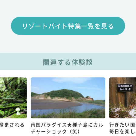
リゾートバイト特集一覧を見る
関連する体験談
澄まされる
南国パラダイス★種子島にカル
行きたい国
チャーショック（笑）
毎日を楽し