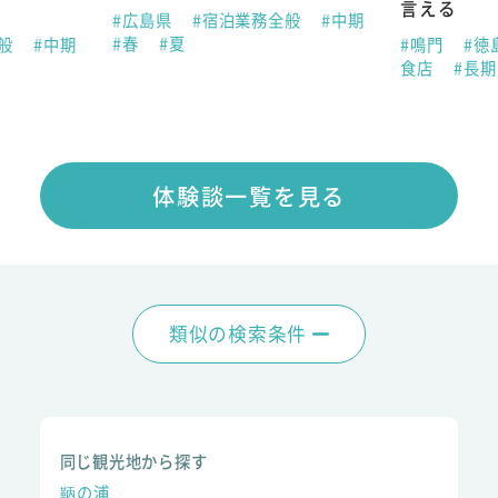
言える
#広島県
#宿泊業務全般
#中期
#春
#夏
全般
#中期
#鳴門
#徳
食店
#長
体験談一覧を見る
類似の検索条件
同じ観光地から探す
鞆の浦