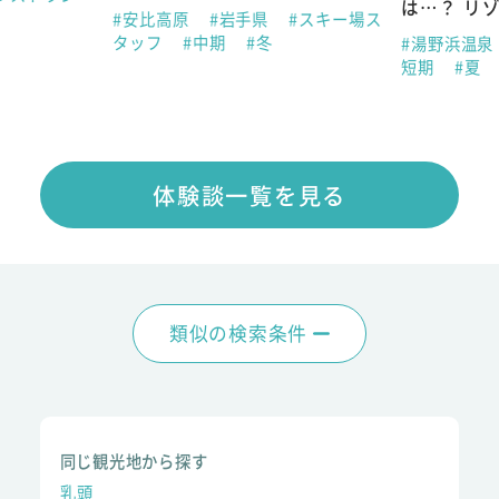
は…？ リ
#安比高原
#岩手県
#スキー場ス
タッフ
#中期
#冬
#湯野浜温泉
短期
#夏
体験談一覧を見る
類似の検索条件
同じ観光地から探す
乳頭