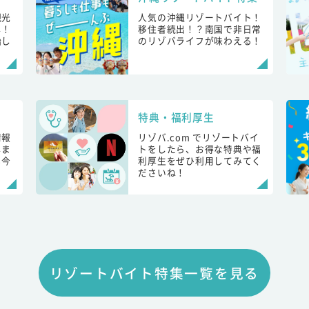
観光
人気の沖縄リゾートバイト！
し！
移住者続出！？南国で非日常
始し
のリゾバライフが味わえる！
特典・福利厚生
情報
リゾバ.com でリゾートバイ
しま
トをしたら、お得な特典や福
も今
利厚生をぜひ利用してみてく
ださいね！
リゾートバイト特集一覧を見る