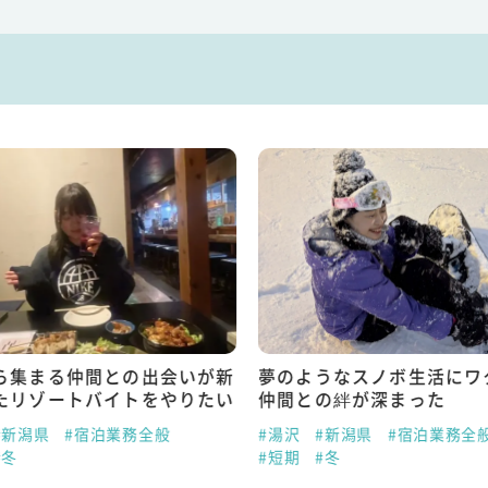
ら集まる仲間との出会いが新
夢のようなスノボ生活にワ
たリゾートバイトをやりたい
仲間との絆が深まった
#新潟県
#宿泊業務全般
#湯沢
#新潟県
#宿泊業務全
#冬
#短期
#冬