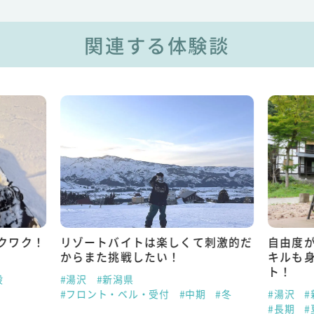
関連する体験談
クワク！
リゾートバイトは楽しくて刺激的だ
自由度
からまた挑戦したい！
キルも
ト！
般
#湯沢
#新潟県
#フロント・ベル・受付
#中期
#冬
#湯沢
#
#長期
#