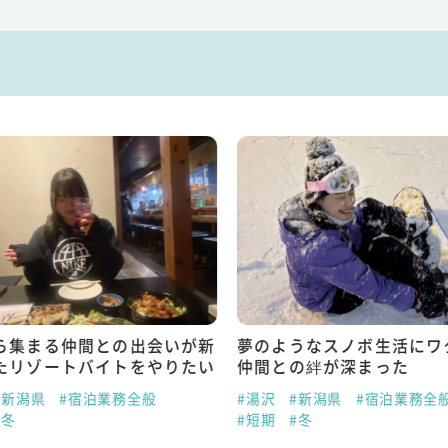
ら集まる仲間との出会いが新
夢のようなスノボ生活にワ
たリゾートバイトをやりたい
仲間との絆が深まった
#新潟県
#宿泊業務全般
#湯沢
#新潟県
#宿泊業務全
#冬
#短期
#冬