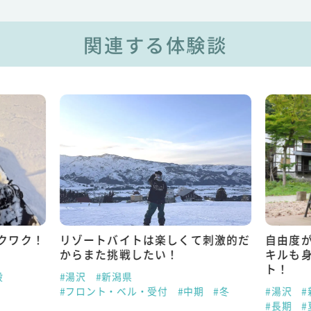
関連する体験談
クワク！
リゾートバイトは楽しくて刺激的だ
自由度
からまた挑戦したい！
キルも
ト！
般
#湯沢
#新潟県
#フロント・ベル・受付
#中期
#冬
#湯沢
#
#長期
#