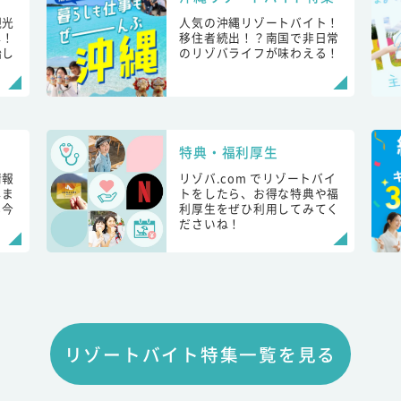
観光
人気の沖縄リゾートバイト！
し！
移住者続出！？南国で非日常
始し
のリゾバライフが味わえる！
特典・福利厚生
情報
リゾバ.com でリゾートバイ
しま
トをしたら、お得な特典や福
も今
利厚生をぜひ利用してみてく
ださいね！
リゾートバイト特集一覧を見る