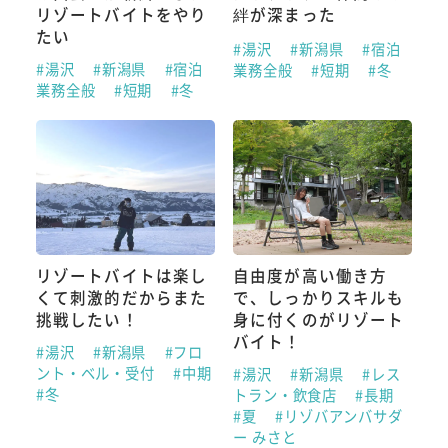
リゾートバイトをやり
絆が深まった
たい
#湯沢
#新潟県
#宿泊
#湯沢
#新潟県
#宿泊
業務全般
#短期
#冬
業務全般
#短期
#冬
リゾートバイトは楽し
自由度が高い働き方
くて刺激的だからまた
で、しっかりスキルも
挑戦したい！
身に付くのがリゾート
バイト！
#湯沢
#新潟県
#フロ
ント・ベル・受付
#中期
#湯沢
#新潟県
#レス
#冬
トラン・飲食店
#長期
#夏
#リゾバアンバサダ
ー みさと