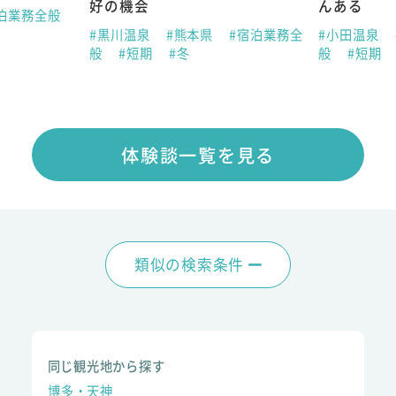
好の機会
んある
泊業務全般
#黒川温泉
#熊本県
#宿泊業務全
#小田温泉
般
#短期
#冬
般
#短期
体験談一覧を見る
類似の検索条件
同じ観光地から探す
博多・天神