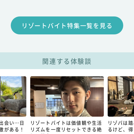
リゾートバイト特集一覧を見る
関連する体験談
出会い…日
リゾートバイトは価値観や生活
リゾバは踏
激がある！
リズムを一度リセットできる絶
るけど、得