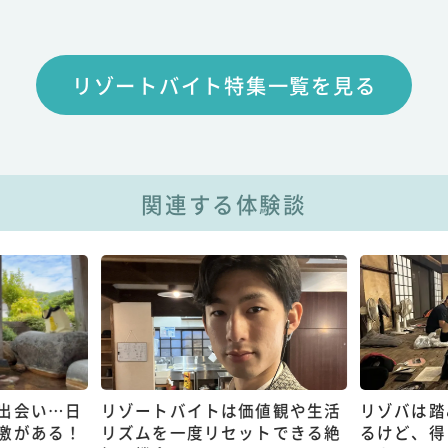
リゾートバイト特集一覧を見る
関連する体験談
出会い…日
リゾートバイトは価値観や生活
リゾバは踏
激がある！
リズムを一度リセットできる絶
るけど、得