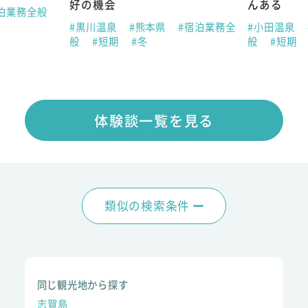
好の機会
んある
泊業務全般
#黒川温泉
#熊本県
#宿泊業務全
#小田温泉
般
#短期
#冬
般
#短期
体験談一覧を見る
類似の検索条件
同じ観光地から探す
志賀島