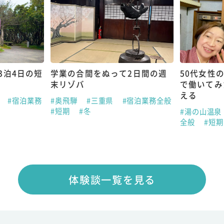
3泊4日の短
学業の合間をぬって2日間の週
50代女性
末リゾバ
で働いてみ
える
県
#宿泊業務
#奥飛騨
#三重県
#宿泊業務全般
#短期
#冬
#湯の山温泉
全般
#短
体験談一覧を見る