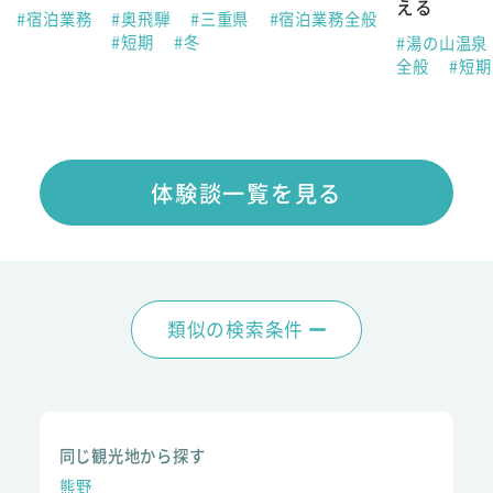
える
県
#宿泊業務
#奥飛騨
#三重県
#宿泊業務全般
#短期
#冬
#湯の山温泉
全般
#短
体験談一覧を見る
類似の検索条件
同じ観光地から探す
熊野