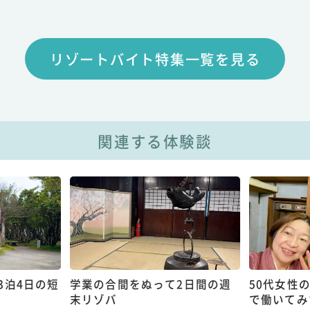
リゾートバイト特集一覧を見る
関連する体験談
3泊4日の短
学業の合間をぬって2日間の週
50代女性
末リゾバ
で働いてみ