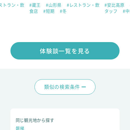
ストラン・飲
#蔵王
#山形県
#レストラン・飲
#安比高原
食店
#短期
#冬
タッフ
#
体験談一覧を見る
類似の検索条件
同じ観光地から探す
磐梯