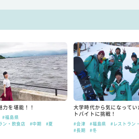
魅力を堪能！！
大学時代から気になってい
トバイトに挑戦！
#福島県
ラン・飲食店
#中期
#夏
#会津
#福島県
#レストラン
#長期
#冬