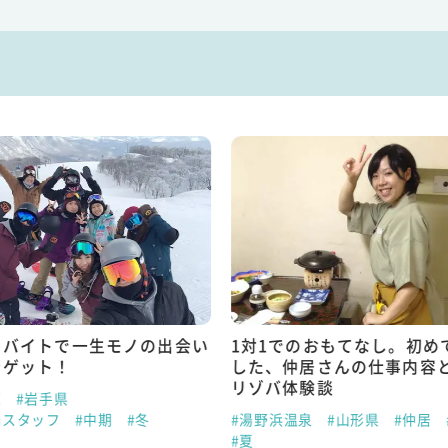
トバイトで一生モノの出会い
1対1でのおもてなし。初め
をゲット！
した、仲居さんの仕事内容
リゾバ体験談
原
#岩手県
場スタッフ
#中期
#冬
#湯野浜温泉
#山形県
#仲居
#夏