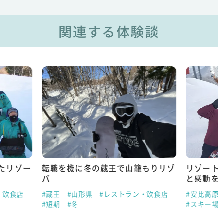
関連する体験談
たリゾー
転職を機に冬の蔵王で山籠もりリゾ
リゾー
バ
と感動
・飲食店
#蔵王
#山形県
#レストラン・飲食店
#安比高
#短期
#冬
#スキー