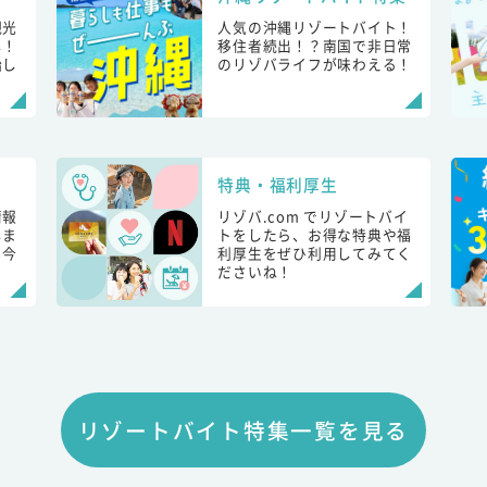
観光
人気の沖縄リゾートバイト！
し！
移住者続出！？南国で非日常
始し
のリゾバライフが味わえる！
特典・福利厚生
情報
リゾバ.com でリゾートバイ
しま
トをしたら、お得な特典や福
も今
利厚生をぜひ利用してみてく
ださいね！
リゾートバイト特集一覧を見る