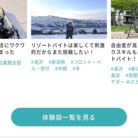
活にワクワ
リゾートバイトは楽しくて刺激
自由度が高
まった
的だからまた挑戦したい！
りスキルも
トバイト！
#湯沢
#新潟県
#フロント・ベ
泊業務全般
ル・受付
#中期
#冬
#湯沢
#新
食店
#長
サダー みさ
体験談一覧を見る