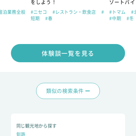
をしよう！
ゾートバイ
宿泊業務全般
#ニセコ
#レストラン・飲食店
#
#トマム
#
短期
#春
#中期
#冬
体験談一覧を見る
類似の検索条件
同じ観光地から探す
釧路