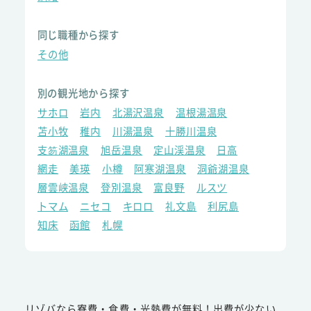
同じ職種から探す
その他
別の観光地から探す
サホロ
岩内
北湯沢温泉
温根湯温泉
苫小牧
稚内
川湯温泉
十勝川温泉
支笏湖温泉
旭岳温泉
定山渓温泉
日高
網走
美瑛
小樽
阿寒湖温泉
洞爺湖温泉
層雲峡温泉
登別温泉
富良野
ルスツ
トマム
ニセコ
キロロ
礼文島
利尻島
知床
函館
札幌
リゾバなら寮費・食費・光熱費が無料！出費が少ない