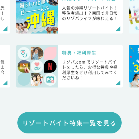
観光
人気の沖縄リゾートバイト！
し！
移住者続出！？南国で非日常
始し
のリゾバライフが味わえる！
特典・福利厚生
情報
リゾバ.com でリゾートバイ
しま
トをしたら、お得な特典や福
も今
利厚生をぜひ利用してみてく
ださいね！
リゾートバイト特集一覧を見る