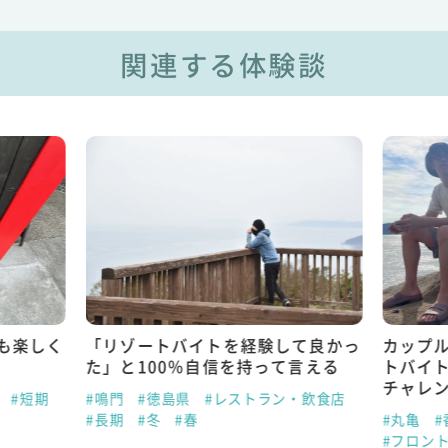
関連する体験談
も楽しく
「リゾートバイトを経験して良かっ
カップ
た」と100％自信を持って言える
トバイ
チャレ
#短期
#鳴門
#徳島県
#レストラン・飲食店
#長期
#冬
#春
#丸亀
#
#フロン