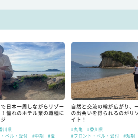
ルで日本一周しながらリゾー
自然と交流の輪が広がり、
ト！憧れのホテル業の職種に
の出会いを得られるのがリ
ンジ
イト！
香川県
#丸亀
#香川県
ト・ベル・受付
#中期
#夏
#フロント・ベル・受付
#短期