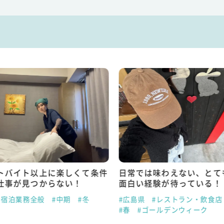
トバイト以上に楽しくて条件
日常では味わえない、とて
仕事が見つからない！
面白い経験が待っている！
#宿泊業務全般
#中期
#冬
#広島県
#レストラン・飲食店
#春
#ゴールデンウィーク