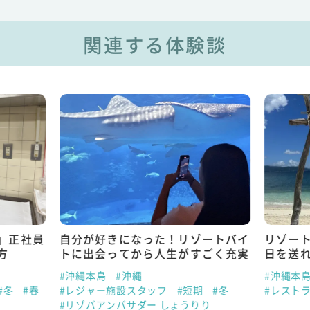
関連する体験談
」正社員
自分が好きになった！リゾートバイ
リゾー
方
トに出会ってから人生がすごく充実
日を送
#沖縄本島
#沖縄
#沖縄本
#冬
#春
#レジャー施設スタッフ
#短期
#冬
#レスト
#リゾバアンバサダー しょうりり