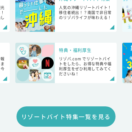
観光
人気の沖縄リゾートバイト！
し！
移住者続出！？南国で非日常
始し
のリゾバライフが味わえる！
特典・福利厚生
情報
リゾバ.com でリゾートバイ
しま
トをしたら、お得な特典や福
も今
利厚生をぜひ利用してみてく
ださいね！
リゾートバイト特集一覧を見る