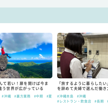
なんて若い！扉を開けば今ま
「旅するように暮らしたい
違う世界が広がっている
を辞めて夫婦で選んだ働き
#沖縄
#裏方業務
#中期
#夏
#沖縄本島
#沖縄
#レストラン・飲食店
#長期