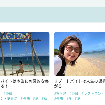
トバイトは本当に刺激的な毎
リゾートバイトは人生の選
れる！
がる！
島
#沖縄
#石垣島
#沖縄
#レストラン
ラン・飲食店
#長期
#夏
#秋
#長期
#春
#夏